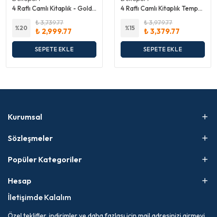
4 Raflı Camlı Kitaplık - Gold Ayak - Temperli Şeffaf Cam
4 Raflı Camlı Kitaplık Temperli Bronz Cam
₺ 3,739.77
₺ 3,979.77
%
20
%
15
₺ 2,999.77
₺ 3,379.77
SEPETE EKLE
SEPETE EKLE
Kurumsal
Sözleşmeler
Popüler Kategoriler
Hesap
İletişimde Kalalım
Özel teklifler, indirimler ve daha fazlası için mail adresinizi girmeyi