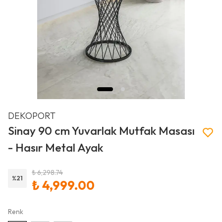
DEKOPORT
Sinay 90 cm Yuvarlak Mutfak Masası
- Hasır Metal Ayak
₺ 6,298.74
%
21
₺ 4,999.00
Renk