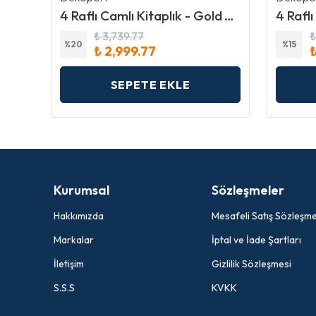
Comfort 180cm Kanepe Kırlent Dahil Yatak Olabilen, Fitilli Kadife, Yıkanır, Silinir, Antrasit
4 Raflı Camlı Kitaplık - Gold Ayak - Temperli Şeffaf Cam
₺ 3,739.77
₺
%
20
%
15
₺ 2,999.77
₺
SEPETE EKLE
Kurumsal
Sözleşmeler
Hakkımızda
Mesafeli Satış Sözleşme
Markalar
İptal ve İade Şartları
İletişim
Gizlilik Sözleşmesi
S.S.S
KVKK