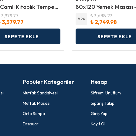
4 Raflı Camlı Kitaplık Temperli Bronz Cam
 3,979.77
₺ 3,638.23
%
24
 3,379.77
₺ 2,749.98
SEPETE EKLE
SEPETE EKLE
Popüler Kategoriler
Hesap
si
Mutfak Sandalyesi
Şifremi Unuttum
Mutfak Masası
Sipariş Takip
Orta Sehpa
Giriş Yap
Dresuar
Kayıt Ol