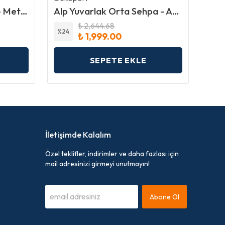
80x120 Yemek Masası - Metal Ayaklı
Alp Yuvarlak Orta Sehpa - Ahşap ve Temperli Cam
₺ 2,644.68
%
24
%
18
₺ 1,999.00
SEPETE EKLE
İletişimde Kalalım
Özel teklifler, indirimler ve daha fazlası için
mail adresinizi girmeyi unutmayın!
Abone Ol