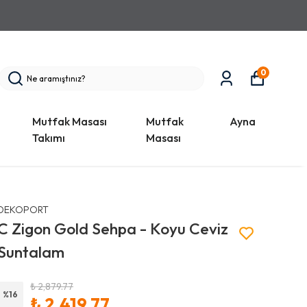
0
Mutfak Masası
Mutfak
Ayna
Takımı
Masası
DEKOPORT
C Zigon Gold Sehpa - Koyu Ceviz
Suntalam
₺ 2,879.77
%
16
₺ 2,419.77