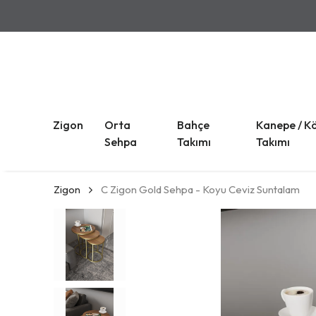
Zigon
Orta
Bahçe
Kanepe / K
Sehpa
Takımı
Takımı
Zigon
C Zigon Gold Sehpa - Koyu Ceviz Suntalam