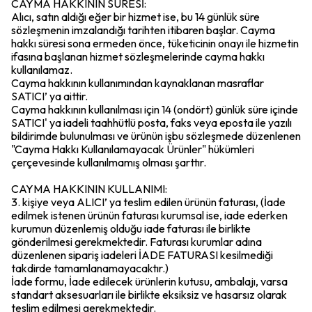
CAYMA HAKKININ SÜRESİ:
Alıcı, satın aldığı eğer bir hizmet ise, bu 14 günlük süre
sözleşmenin imzalandığı tarihten itibaren başlar. Cayma
hakkı süresi sona ermeden önce, tüketicinin onayı ile hizmetin
ifasına başlanan hizmet sözleşmelerinde cayma hakkı
kullanılamaz.
Cayma hakkının kullanımından kaynaklanan masraflar
SATICI’ ya aittir.
Cayma hakkının kullanılması için 14 (ondört) günlük süre içinde
SATICI' ya iadeli taahhütlü posta, faks veya eposta ile yazılı
bildirimde bulunulması ve ürünün işbu sözleşmede düzenlenen
"Cayma Hakkı Kullanılamayacak Ürünler" hükümleri
çerçevesinde kullanılmamış olması şarttır.
CAYMA HAKKININ KULLANIMI:
3. kişiye veya ALICI’ ya teslim edilen ürünün faturası, (İade
edilmek istenen ürünün faturası kurumsal ise, iade ederken
kurumun düzenlemiş olduğu iade faturası ile birlikte
gönderilmesi gerekmektedir. Faturası kurumlar adına
düzenlenen sipariş iadeleri İADE FATURASI kesilmediği
takdirde tamamlanamayacaktır.)
İade formu, İade edilecek ürünlerin kutusu, ambalajı, varsa
standart aksesuarları ile birlikte eksiksiz ve hasarsız olarak
teslim edilmesi gerekmektedir.