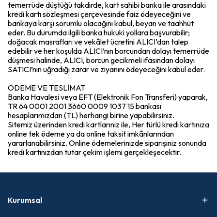
temerrüde düştüğü takdirde, kart sahibi banka ile arasındaki
kredi kartı sözleşmesi çerçevesinde faiz ödeyeceğini ve
bankaya karşı sorumlu olacağını kabul, beyan ve taahhüt
eder. Bu durumda ilgili banka hukuki yollara başvurabilir;
doğacak masrafları ve vekâlet ücretini ALICI’dan talep
edebilir ve her koşulda ALICI’nın borcundan dolayı temerrüde
düşmesi halinde, ALICI, borcun gecikmeli ifasından dolayı
SATICI’nın uğradığı zarar ve ziyanını ödeyeceğini kabul eder.
ÖDEME VE TESLİMAT
Banka Havalesi veya EFT (Elektronik Fon Transferi) yaparak,
TR 64 0001 2001 3660 0009 1037 15 bankası
hesaplarımızdan (TL) herhangi birine yapabilirsiniz.
Sitemiz üzerinden kredi kartlarınız ile, Her türlü kredi kartınıza
online tek ödeme ya da online taksit imkânlarından
yararlanabilirsiniz. Online ödemelerinizde siparişiniz sonunda
kredi kartınızdan tutar çekim işlemi gerçekleşecektir.
Kurumsal