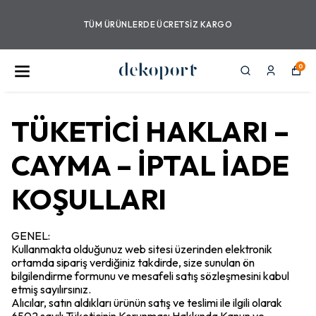
TÜM ÜRÜNLERDE ANNELER GÜNÜNE
ÖZEL İNDİRİMLER!
0
TÜKETİCİ HAKLARI –
CAYMA – İPTAL İADE
KOŞULLARI
GENEL:
Kullanmakta olduğunuz web sitesi üzerinden elektronik
ortamda sipariş verdiğiniz takdirde, size sunulan ön
bilgilendirme formunu ve mesafeli satış sözleşmesini kabul
etmiş sayılırsınız.
Alıcılar, satın aldıkları ürünün satış ve teslimi ile ilgili olarak