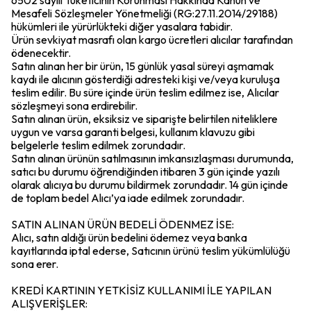
6502 sayılı Tüketicinin Korunması Hakkında Kanun ve
Mesafeli Sözleşmeler Yönetmeliği (RG:27.11.2014/29188)
hükümleri ile yürürlükteki diğer yasalara tabidir.
Ürün sevkiyat masrafı olan kargo ücretleri alıcılar tarafından
ödenecektir.
Satın alınan her bir ürün, 15 günlük yasal süreyi aşmamak
kaydı ile alıcının gösterdiği adresteki kişi ve/veya kuruluşa
teslim edilir. Bu süre içinde ürün teslim edilmez ise, Alıcılar
sözleşmeyi sona erdirebilir.
Satın alınan ürün, eksiksiz ve siparişte belirtilen niteliklere
uygun ve varsa garanti belgesi, kullanım klavuzu gibi
belgelerle teslim edilmek zorundadır.
Satın alınan ürünün satılmasının imkansızlaşması durumunda,
satıcı bu durumu öğrendiğinden itibaren 3 gün içinde yazılı
olarak alıcıya bu durumu bildirmek zorundadır. 14 gün içinde
de toplam bedel Alıcı’ya iade edilmek zorundadır.
SATIN ALINAN ÜRÜN BEDELİ ÖDENMEZ İSE:
Alıcı, satın aldığı ürün bedelini ödemez veya banka
kayıtlarında iptal ederse, Satıcının ürünü teslim yükümlülüğü
sona erer.
KREDİ KARTININ YETKİSİZ KULLANIMI İLE YAPILAN
ALIŞVERİŞLER: