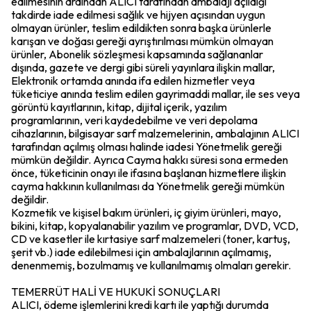
edilmesinin ardından ALICI tarafından ambalajı açıldığı
takdirde iade edilmesi sağlık ve hijyen açısından uygun
olmayan ürünler, teslim edildikten sonra başka ürünlerle
karışan ve doğası gereği ayrıştırılması mümkün olmayan
ürünler, Abonelik sözleşmesi kapsamında sağlananlar
dışında, gazete ve dergi gibi süreli yayınlara ilişkin mallar,
Elektronik ortamda anında ifa edilen hizmetler veya
tüketiciye anında teslim edilen gayrimaddi mallar, ile ses veya
görüntü kayıtlarının, kitap, dijital içerik, yazılım
programlarının, veri kaydedebilme ve veri depolama
cihazlarının, bilgisayar sarf malzemelerinin, ambalajının ALICI
tarafından açılmış olması halinde iadesi Yönetmelik gereği
mümkün değildir. Ayrıca Cayma hakkı süresi sona ermeden
önce, tüketicinin onayı ile ifasına başlanan hizmetlere ilişkin
cayma hakkının kullanılması da Yönetmelik gereği mümkün
değildir.
Kozmetik ve kişisel bakım ürünleri, iç giyim ürünleri, mayo,
bikini, kitap, kopyalanabilir yazılım ve programlar, DVD, VCD,
CD ve kasetler ile kırtasiye sarf malzemeleri (toner, kartuş,
şerit vb.) iade edilebilmesi için ambalajlarının açılmamış,
denenmemiş, bozulmamış ve kullanılmamış olmaları gerekir.
TEMERRÜT HALİ VE HUKUKİ SONUÇLARI
ALICI, ödeme işlemlerini kredi kartı ile yaptığı durumda