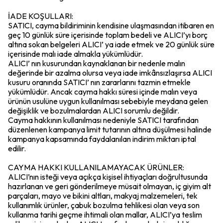
İADE KOŞULLARI:
SATICI, cayma bildiriminin kendisine ulaşmasından itibaren en
geç 10 günlük süre içerisinde toplam bedeli ve ALICI’yı borç
altına sokan belgeleri ALICI’ ya iade etmek ve 20 günlük süre
içerisinde malı iade almakla yükümlüdür.
ALICI’ nın kusurundan kaynaklanan bir nedenle malın
değerinde bir azalma olursa veya iade imkânsızlaşırsa ALICI
kusuru oranında SATICI’ nın zararlarını tazmin etmekle
yükümlüdür. Ancak cayma hakkı süresi içinde malın veya
ürünün usulüne uygun kullanılması sebebiyle meydana gelen
değişiklik ve bozulmalardan ALICI sorumlu değildir.
Cayma hakkının kullanılması nedeniyle SATICI tarafından
düzenlenen kampanya limit tutarının altına düşülmesi halinde
kampanya kapsamında faydalanılan indirim miktarı iptal
edilir.
CAYMA HAKKI KULLANILAMAYACAK ÜRÜNLER:
ALICI’nın isteği veya açıkça kişisel ihtiyaçları doğrultusunda
hazırlanan ve geri gönderilmeye müsait olmayan, iç giyim alt
parçaları, mayo ve bikini altları, makyaj malzemeleri, tek
kullanımlık ürünler, çabuk bozulma tehlikesi olan veya son
kullanma tarihi geçme ihtimali olan mallar, ALICI’ya teslim