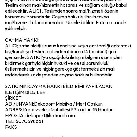
Teslim alınan mal/hizmetin hasarsız ve sağlam olduğu kabul
edilecektir. ALICI , Teslimden sonra mal/hizmeti özenle
korunmak zorundadır. Cayma hakkı kullanılacaksa
mal/hizmet kullanılmamalıdır. Ürünle birlikte Fatura da iade
edilmelidir.
CAYMA HAKKI:
ALICI; satın aldığı ürünün kendisine veya gösterdiği adresteki
kişi/kuruluşa teslim tarihinden itibaren 14 (on dört) gün
içerisinde, SATICI’ya aşağıdaki iletişim bilgileri üzerinden
bildirmek şartıyla hiçbir hukuki ve cezai sorumluluk
üstlenmeksizin ve hiçbir gerekçe göstermeksizin malı
reddederek sözleşmeden cayma hakkını kullanabilir.
SATICININ CAYMA HAKKI BİLDİRİMİ YAPILACAK
İLETİŞİM BİLGİLERİ:
ŞİRKET
ADI/UNVANI:Dekoport Mobilya / Mert Coskun
ADRES: Karpuzsekisi Mahallesi 53.cad no:15 Hacılar
EPOSTA:
dekoport@hotmail.com
TEL: 5070398661
FAKS: