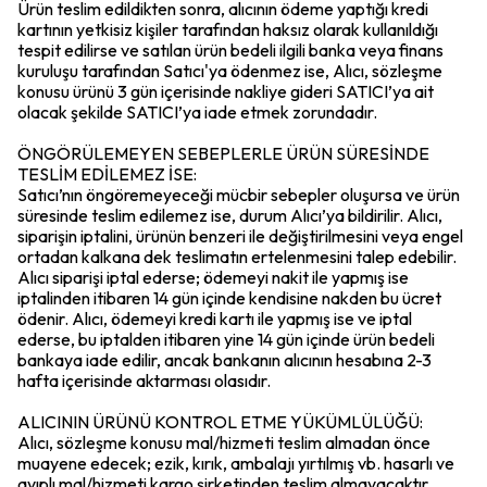
Ürün teslim edildikten sonra, alıcının ödeme yaptığı kredi
kartının yetkisiz kişiler tarafından haksız olarak kullanıldığı
tespit edilirse ve satılan ürün bedeli ilgili banka veya finans
kuruluşu tarafından Satıcı'ya ödenmez ise, Alıcı, sözleşme
konusu ürünü 3 gün içerisinde nakliye gideri SATICI’ya ait
olacak şekilde SATICI’ya iade etmek zorundadır.
ÖNGÖRÜLEMEYEN SEBEPLERLE ÜRÜN SÜRESİNDE
TESLİM EDİLEMEZ İSE:
Satıcı’nın öngöremeyeceği mücbir sebepler oluşursa ve ürün
süresinde teslim edilemez ise, durum Alıcı’ya bildirilir. Alıcı,
siparişin iptalini, ürünün benzeri ile değiştirilmesini veya engel
ortadan kalkana dek teslimatın ertelenmesini talep edebilir.
Alıcı siparişi iptal ederse; ödemeyi nakit ile yapmış ise
iptalinden itibaren 14 gün içinde kendisine nakden bu ücret
ödenir. Alıcı, ödemeyi kredi kartı ile yapmış ise ve iptal
ederse, bu iptalden itibaren yine 14 gün içinde ürün bedeli
bankaya iade edilir, ancak bankanın alıcının hesabına 2-3
hafta içerisinde aktarması olasıdır.
ALICININ ÜRÜNÜ KONTROL ETME YÜKÜMLÜLÜĞÜ:
Alıcı, sözleşme konusu mal/hizmeti teslim almadan önce
muayene edecek; ezik, kırık, ambalajı yırtılmış vb. hasarlı ve
ayıplı mal/hizmeti kargo şirketinden teslim almayacaktır.