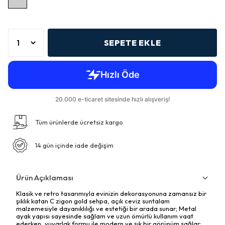
SEPETE EKLE
Tüm ürünlerde ücretsiz kargo
14 gün içinde iade değişim
Ürün Açıklaması
Klasik ve retro tasarımıyla evinizin dekorasyonuna zamansız bir
şıklık katan C zigon gold sehpa, açık ceviz suntalam
malzemesiyle dayanıklılığı ve estetiği bir arada sunar; Metal
ayak yapısı sayesinde sağlam ve uzun ömürlü kullanım vaat
ederken, yuvarlak formu ile modern ve şık bir görünüm sağlar;