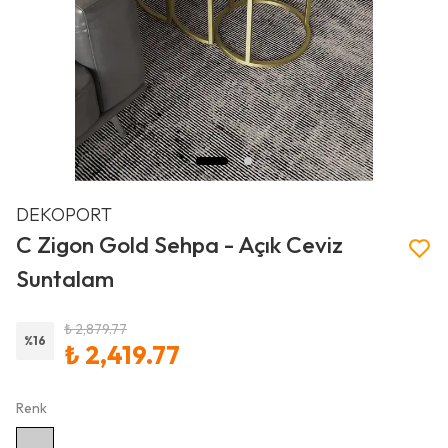
DEKOPORT
C Zigon Gold Sehpa - Açık Ceviz
Suntalam
₺ 2,879.77
%
16
₺ 2,419.77
Renk