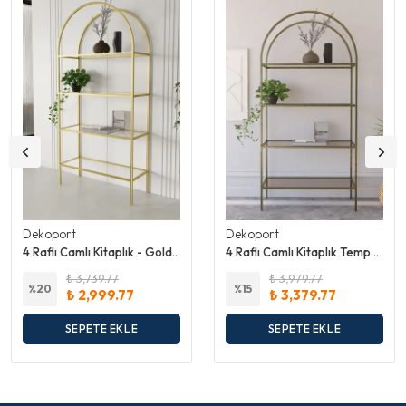
Dekoport
Dekoport
4 Raflı Camlı Kitaplık - Gold Ayak - Temperli Şeffaf Cam
4 Raflı Camlı Kitaplık Temperli Bronz Cam
₺ 3,739.77
₺ 3,979.77
%
20
%
15
₺ 2,999.77
₺ 3,379.77
SEPETE EKLE
SEPETE EKLE