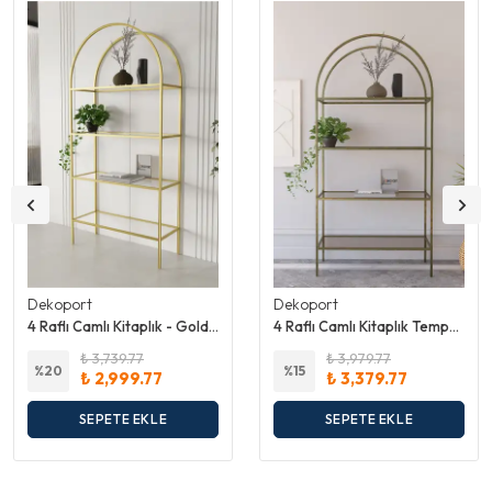
Dekoport
Dekoport
4 Raflı Camlı Kitaplık - Gold Ayak - Temperli Şeffaf Cam
4 Raflı Camlı Kitaplık Temperli Bronz Cam
₺ 3,739.77
₺ 3,979.77
%
20
%
15
₺ 2,999.77
₺ 3,379.77
SEPETE EKLE
SEPETE EKLE