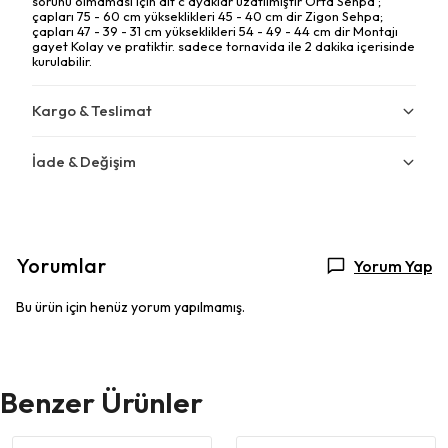
sorunu olmaması için alt c ayaklar uzatılmıştır Orta Sehpa ;
çapları 75 - 60 cm yükseklikleri 45 - 40 cm dir Zigon Sehpa;
çapları 47 - 39 - 31 cm yükseklikleri 54 - 49 - 44 cm dir Montajı
gayet Kolay ve pratiktir. sadece tornavida ile 2 dakika içerisinde
kurulabilir.
Kargo & Teslimat
İade & Değişim
Yorumlar
Yorum Yap
Bu ürün için henüz yorum yapılmamış.
Benzer Ürünler