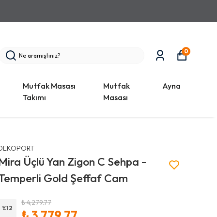
RDE ANNELER GÜNÜNE ÖZEL İNDİRİMLER!
0
Mutfak Masası
Mutfak
Ayna
Takımı
Masası
DEKOPORT
Mira Üçlü Yan Zigon C Sehpa -
Temperli Gold Şeffaf Cam
₺ 4,279.77
%
12
₺ 3,779.77