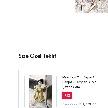
Size Özel Teklif
Mira Üçlü Yan Zigon C
Sehpa - Temperli Gold
Şeffaf Cam
%
12
₺ 4,279.77
₺ 3,779.77