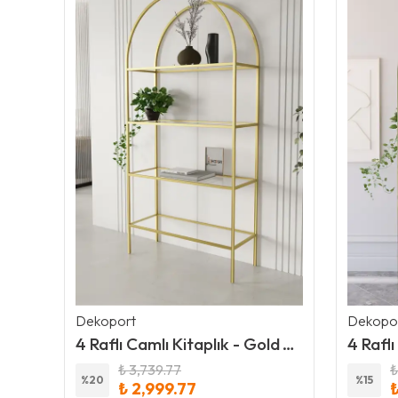
Dekoport
Dekopo
Comfort 180cm Kanepe Kırlent Dahil Yatak Olabilen, Fitilli Kadife, Yıkanır, Silinir, Antrasit
4 Raflı Camlı Kitaplık - Gold Ayak - Temperli Şeffaf Cam
₺ 3,739.77
₺
%
20
%
15
₺ 2,999.77
₺