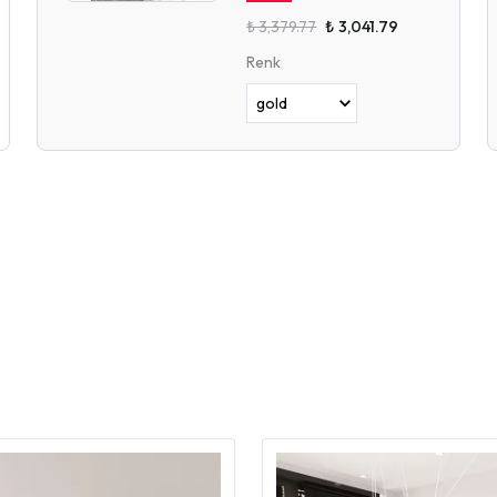
₺ 3,379.77
₺ 3,041.79
Renk