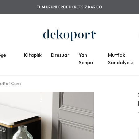
TÜM ÜRÜNLE
öşe
Kitaplık
Dresuar
Yan
Mutfak
Sehpa
Sandalyesi
Şeffaf Cam