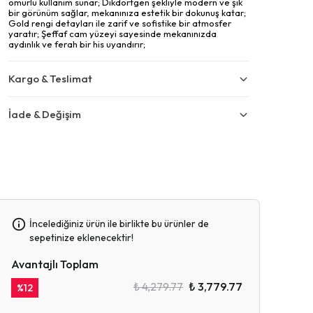
ömürlü kullanım sunar; Dikdörtgen şekliyle modern ve şık
bir görünüm sağlar, mekanınıza estetik bir dokunuş katar;
Gold rengi detayları ile zarif ve sofistike bir atmosfer
yaratır; Şeffaf cam yüzeyi sayesinde mekanınızda
aydınlık ve ferah bir his uyandırır;
Kargo & Teslimat
İade & Değişim
İncelediğiniz ürün ile birlikte bu ürünler de
sepetinize eklenecektir!
Avantajlı Toplam
₺ 4,279.77
₺ 3,779.77
%
12