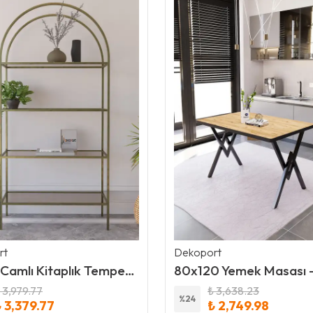
rt
Dekoport
4 Raflı Camlı Kitaplık Temperli Bronz Cam
 3,979.77
₺ 3,638.23
%
24
 3,379.77
₺ 2,749.98